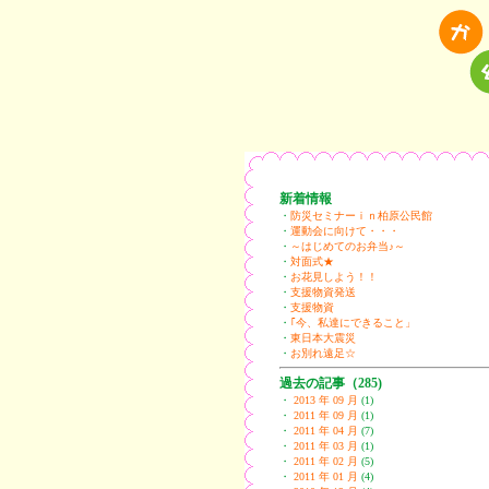
新着情報
・
防災セミナーｉｎ柏原公民館
・
運動会に向けて・・・
・
～はじめてのお弁当♪～
・
対面式★
・
お花見しよう！！
・
支援物資発送
・
支援物資
・
｢今、私達にできること」
・
東日本大震災
・
お別れ遠足☆
過去の記事（
285
)
・
2013 年 09 月
(1)
・
2011 年 09 月
(1)
・
2011 年 04 月
(7)
・
2011 年 03 月
(1)
・
2011 年 02 月
(5)
・
2011 年 01 月
(4)