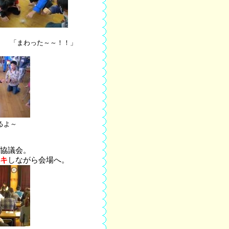
わった～～！！」
回るよ～
協議会。
キ
し
ながら会場へ。