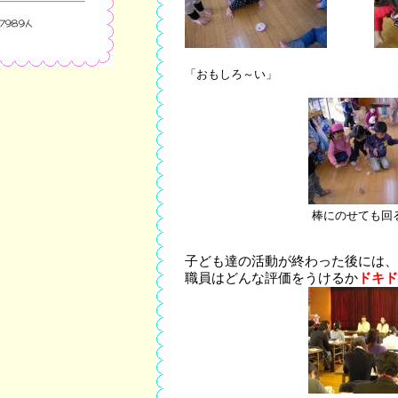
「おもしろ～い」 「ま
棒にのせても
子ども達の活動が終わった後には、
職員はどんな評価をうけるか
ドキド