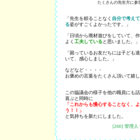
たくさんの先生方に参加して
「先生を頼ることなく
自分で考えて
る
姿がすごくよかったです。」
「日頃から廃材遊びをしていて、作
よく
工夫している
と
思いました。」
「困っているお友だちには子ども達
いて、感心しました。」
などなど・・・・
お褒めの言葉をたくさん頂いて嬉し
この協議会の様子を他の職員にも話
喜ぶと同時に
「これからも慢心することなく、よ
う！！」
と気持ちを新たにしました。
[260] 管理人 (2